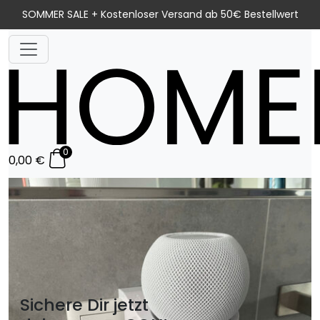
Skip
SOMMER SALE + Kostenloser Versand ab 50€ Bestellwert
to
content
0
0,00
€
Sichere Dir jetzt